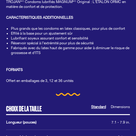
même
TROJAN
Condoms lubrifiés MAGNUM
Original : L’ÉTALON ORMC en
MC
MC
page.
matière de confort et de protection.
CARACTÉRISTIQUES ADDITIONNELLES
Plus grands que les condoms en latex classiques, pour plus de confort
Effilé à la base pour un ajustement sûr
Lubrifiant soyeux assurant confort et sensibilité
Réservoir spécial à l’extrémité pour plus de sécurité
Fabriqués avec du latex haut de gamme pour aider à diminuer le risque de
grossesse et d’ITS
FORMATS
Offert en emballages de 3, 12 et 36 unités
Standard
Dimensions
CHOIX DE LA TAILLE
Longueur (pouces)
7.1 - 7.9 in.