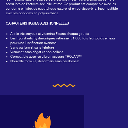
même
accru lors de l’activité sexuelle intime. Ce produit est compatible avec les
page.
condoms en latex de caoutchouc naturel et en polyisoprène. Incompatible
avec les condoms en polyuréthane.
CARACTÉRISTIQUES ADDITIONNELLES
Aloès très soyeux et vitamine E dans chaque goutte
Les hydratants hyaluroniques retiennent 1 000 fois leur poids en eau
pour une lubrification avancée
Sans parfum et sans teinture
Vraiment sans dégât et non collant
Compatible avec les vibromasseurs TROJAN
MC
Nouvelle formule, désormais sans parabènes!